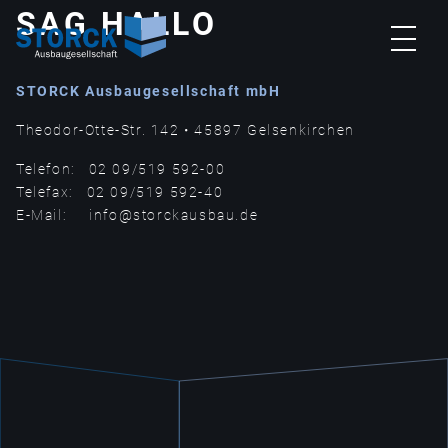
SAG HALLO
STORCK Ausbaugesellschaft mbH
STARTSEITE
Theodor-Otte-Str. 142 • 45897 Gelsenkirchen
Telefon: 02 09/519 592-00
WIR
Telefax: 02 09/519 592-40
E-Mail: info@storckausbau.de
PROJEKTE
KONTAKT
STELLENAUSSCHREIBUNGEN